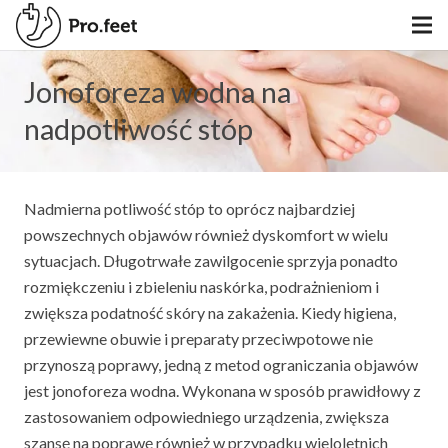
Jonoforeza wodna na
nadpotliwość stóp
Nadmierna potliwość stóp to oprócz najbardziej
powszechnych objawów również dyskomfort w wielu
sytuacjach. Długotrwałe zawilgocenie sprzyja ponadto
rozmiękczeniu i zbieleniu naskórka, podrażnieniom i
zwiększa podatność skóry na zakażenia. Kiedy higiena,
przewiewne obuwie i preparaty przeciwpotowe nie
przynoszą poprawy, jedną z metod ograniczania objawów
jest jonoforeza wodna. Wykonana w sposób prawidłowy z
zastosowaniem odpowiedniego urządzenia, zwiększa
szansę na poprawę również w przypadku wieloletnich