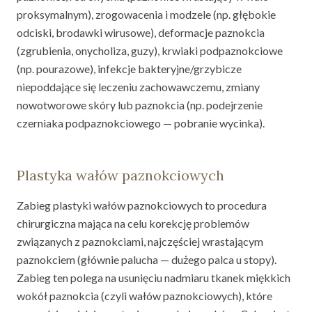
proksymalnym), zrogowacenia i modzele (np. głębokie
odciski, brodawki wirusowe), deformacje paznokcia
(zgrubienia, onycholiza, guzy), krwiaki podpaznokciowe
(np. pourazowe), infekcje bakteryjne/grzybicze
niepoddające się leczeniu zachowawczemu, zmiany
nowotworowe skóry lub paznokcia (np. podejrzenie
czerniaka podpaznokciowego — pobranie wycinka).
Plastyka wałów paznokciowych
Zabieg plastyki wałów paznokciowych to procedura
chirurgiczna mająca na celu korekcję problemów
związanych z paznokciami, najczęściej wrastającym
paznokciem (głównie palucha — dużego palca u stopy).
Zabieg ten polega na usunięciu nadmiaru tkanek miękkich
wokół paznokcia (czyli wałów paznokciowych), które