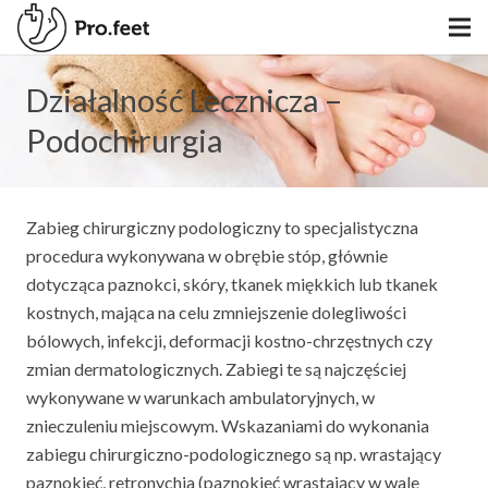
Działalność Lecznicza –
Podochirurgia
Zabieg chirurgiczny podologiczny to specjalistyczna
procedura wykonywana w obrębie stóp, głównie
dotycząca paznokci, skóry, tkanek miękkich lub tkanek
kostnych, mająca na celu zmniejszenie dolegliwości
bólowych, infekcji, deformacji kostno-chrzęstnych czy
zmian dermatologicznych. Zabiegi te są najczęściej
wykonywane w warunkach ambulatoryjnych, w
znieczuleniu miejscowym. Wskazaniami do wykonania
zabiegu chirurgiczno-podologicznego są np. wrastający
paznokieć, retronychia (paznokieć wrastający w wale