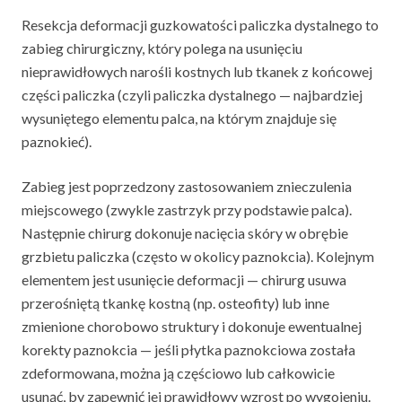
Resekcja deformacji guzkowatości paliczka dystalnego to
zabieg chirurgiczny, który polega na usunięciu
nieprawidłowych narośli kostnych lub tkanek z końcowej
części paliczka (czyli paliczka dystalnego — najbardziej
wysuniętego elementu palca, na którym znajduje się
paznokieć).
Zabieg jest poprzedzony zastosowaniem znieczulenia
miejscowego (zwykle zastrzyk przy podstawie palca).
Następnie chirurg dokonuje nacięcia skóry w obrębie
grzbietu paliczka (często w okolicy paznokcia). Kolejnym
elementem jest usunięcie deformacji — chirurg usuwa
przerośniętą tkankę kostną (np. osteofity) lub inne
zmienione chorobowo struktury i dokonuje ewentualnej
korekty paznokcia — jeśli płytka paznokciowa została
zdeformowana, można ją częściowo lub całkowicie
usunąć, by zapewnić jej prawidłowy wzrost po wygojeniu.