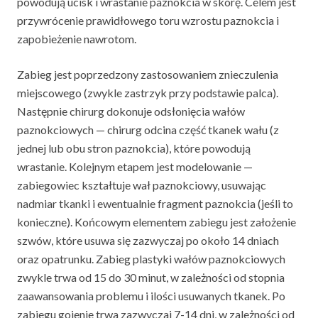
powodują ucisk i wrastanie paznokcia w skórę. Celem jest
przywrócenie prawidłowego toru wzrostu paznokcia i
zapobieżenie nawrotom.
Zabieg jest poprzedzony zastosowaniem znieczulenia
miejscowego (zwykle zastrzyk przy podstawie palca).
Następnie chirurg dokonuje odsłonięcia wałów
paznokciowych — chirurg odcina część tkanek wału (z
jednej lub obu stron paznokcia), które powodują
wrastanie. Kolejnym etapem jest modelowanie —
zabiegowiec kształtuje wał paznokciowy, usuwając
nadmiar tkanki i ewentualnie fragment paznokcia (jeśli to
konieczne). Końcowym elementem zabiegu jest założenie
szwów, które usuwa się zazwyczaj po około 14 dniach
oraz opatrunku. Zabieg plastyki wałów paznokciowych
zwykle trwa od 15 do 30 minut, w zależności od stopnia
zaawansowania problemu i ilości usuwanych tkanek. Po
zabiegu gojenie trwa zazwyczaj 7-14 dni, w zależności od