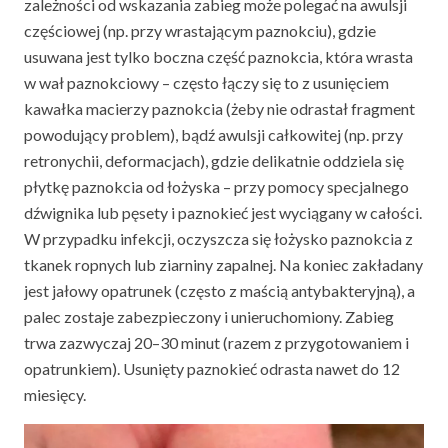
zależności od wskazania zabieg może polegać na awulsji
częściowej (np. przy wrastającym paznokciu), gdzie
usuwana jest tylko boczna część paznokcia, która wrasta
w wał paznokciowy – często łączy się to z usunięciem
kawałka macierzy paznokcia (żeby nie odrastał fragment
powodujący problem), bądź awulsji całkowitej (np. przy
retronychii, deformacjach), gdzie delikatnie oddziela się
płytkę paznokcia od łożyska – przy pomocy specjalnego
dźwignika lub pęsety i paznokieć jest wyciągany w całości.
W przypadku infekcji, oczyszcza się łożysko paznokcia z
tkanek ropnych lub ziarniny zapalnej. Na koniec zakładany
jest jałowy opatrunek (często z maścią antybakteryjną), a
palec zostaje zabezpieczony i unieruchomiony. Zabieg
trwa zazwyczaj 20–30 minut (razem z przygotowaniem i
opatrunkiem). Usunięty paznokieć odrasta nawet do 12
miesięcy.